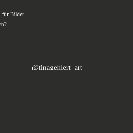
 für Bilder
en?
@tinagehlert_art